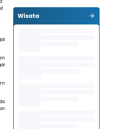
a
il
Wisata
ai
sen
ai
rn
da
an