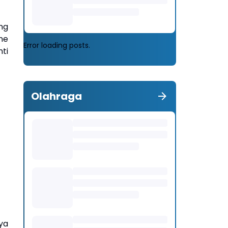
ang
ne
Error loading posts.
ti
Olahraga
ya