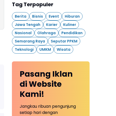
Tag Terpopuler
Berita
Bisnis
Event
Hiburan
Jawa Tengah
Karier
Kuliner
Nasional
Olahraga
Pendidikan
Semarang Raya
Seputar PPKM
Teknologi
UMKM
Wisata
Pasang Iklan
di Website
Kami!
Jangkau ribuan pengunjung
setiap hari dengan