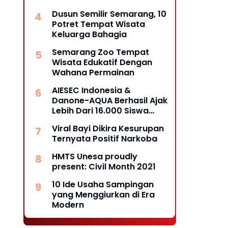
Dusun Semilir Semarang, 10
Potret Tempat Wisata
Keluarga Bahagia
Semarang Zoo Tempat
Wisata Edukatif Dengan
Wahana Permainan
AIESEC Indonesia &
Danone-AQUA Berhasil Ajak
Lebih Dari 16.000 Siswa
Sekolah Dasar Untuk
Viral Bayi Dikira Kesurupan
Minum Air Mineral Melalui
Ternyata Positif Narkoba
Edukasi Interaktif
HMTS Unesa proudly
present: Civil Month 2021
10 Ide Usaha Sampingan
yang Menggiurkan di Era
Modern