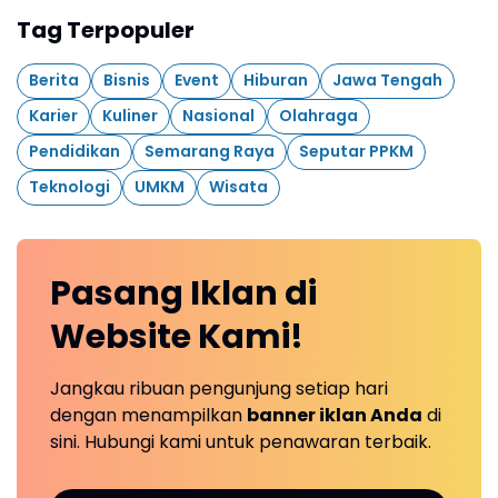
Tag Terpopuler
Berita
Bisnis
Event
Hiburan
Jawa Tengah
Karier
Kuliner
Nasional
Olahraga
Pendidikan
Semarang Raya
Seputar PPKM
Teknologi
UMKM
Wisata
Pasang Iklan
di
Website
Kami!
Jangkau ribuan pengunjung setiap hari
dengan menampilkan
banner iklan Anda
di
sini. Hubungi kami untuk penawaran terbaik.