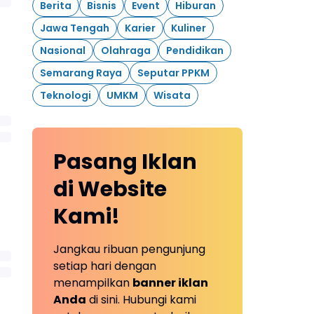
Berita
Bisnis
Event
Hiburan
Jawa Tengah
Karier
Kuliner
Nasional
Olahraga
Pendidikan
Semarang Raya
Seputar PPKM
Teknologi
UMKM
Wisata
Pasang Iklan
di Website
Kami!
Jangkau ribuan pengunjung
setiap hari dengan
menampilkan
banner iklan
Anda
di sini. Hubungi kami