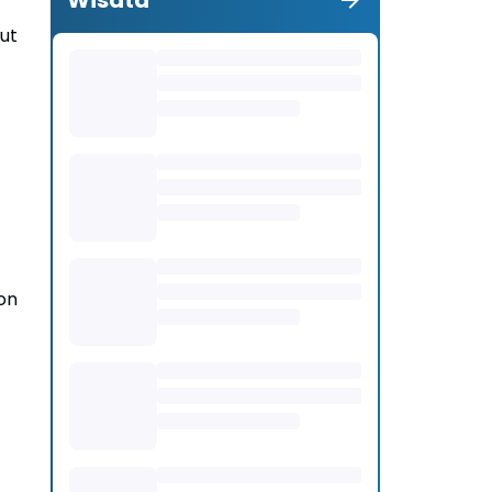
Wisata
ut
on