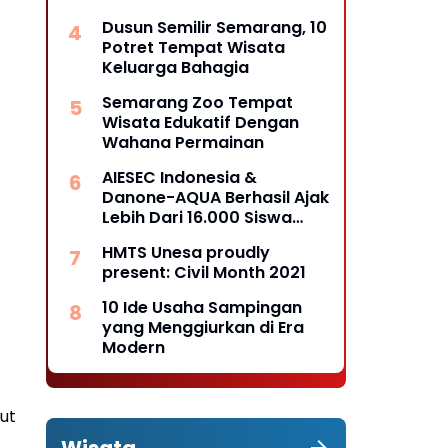
Dusun Semilir Semarang, 10
Potret Tempat Wisata
Keluarga Bahagia
Semarang Zoo Tempat
Wisata Edukatif Dengan
Wahana Permainan
AIESEC Indonesia &
Danone-AQUA Berhasil Ajak
Lebih Dari 16.000 Siswa
Sekolah Dasar Untuk
HMTS Unesa proudly
Minum Air Mineral Melalui
present: Civil Month 2021
Edukasi Interaktif
10 Ide Usaha Sampingan
yang Menggiurkan di Era
Modern
ut