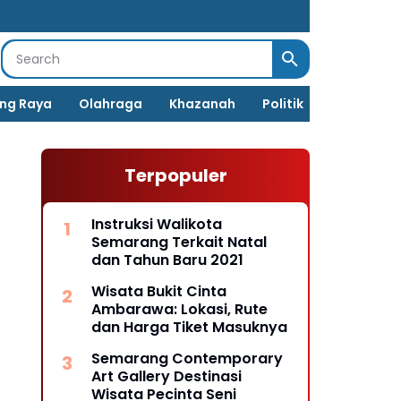
Erro
loa
post
ng Raya
Olahraga
Khazanah
Politik
Terpopuler
Instruksi Walikota
Semarang Terkait Natal
dan Tahun Baru 2021
Wisata Bukit Cinta
Ambarawa: Lokasi, Rute
dan Harga Tiket Masuknya
Semarang Contemporary
Art Gallery Destinasi
Wisata Pecinta Seni