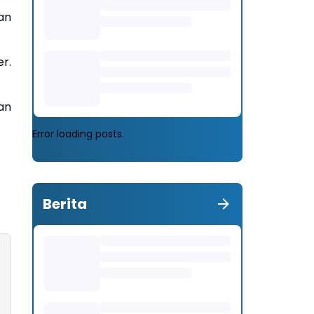
an
r.
an
Error loading posts.
Berita