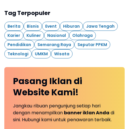
Tag Terpopuler
Berita
Bisnis
Event
Hiburan
Jawa Tengah
Karier
Kuliner
Nasional
Olahraga
Pendidikan
Semarang Raya
Seputar PPKM
Teknologi
UMKM
Wisata
Pasang Iklan
di
Website
Kami!
Jangkau ribuan pengunjung setiap hari
dengan menampilkan
banner iklan Anda
di
sini. Hubungi kami untuk penawaran terbaik.